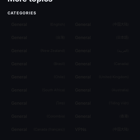
CATEGORIES
General
General
(
English
)
(
中国大陆
)
General
General
(
台灣
)
(
日本語
)
General
General
(
New Zealand
)
(
العربية
)
General
General
(
Brasil
)
(
Canada
)
General
General
(
Chile
)
(
United Kingdom
)
General
General
(
South Africa
)
(
Australia
)
General
General
(
ไทย
)
(
Tiếng Việt
)
General
General
(
Colombia
)
(
香港
)
General
VPNs
(
Canada (français)
)
(
中国大陆
)