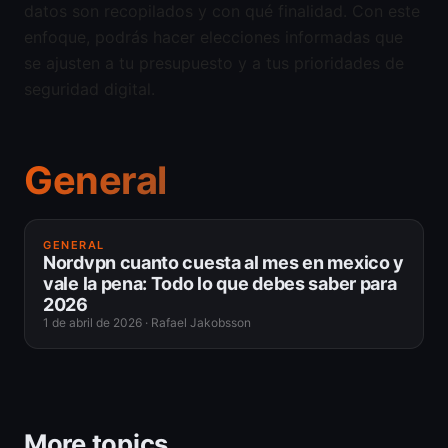
datos son recopilados y con qué finalidad. Con este
enfoque, podrás hacer elecciones informadas que
se ajusten a tu presupuesto y a tus prioridades de
seguridad digital.
General
GENERAL
Nordvpn cuanto cuesta al mes en mexico y
vale la pena: Todo lo que debes saber para
2026
1 de abril de 2026
·
Rafael Jakobsson
More topics