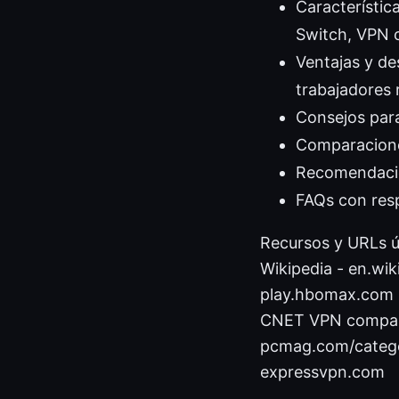
Característica
Switch, VPN 
Ventajas y de
trabajadores
Consejos para
Comparacione
Recomendacion
FAQs con res
Recursos y URLs út
Wikipedia - en.wik
play.hbomax.com 
CNET VPN compari
pcmag.com/catego
expressvpn.com