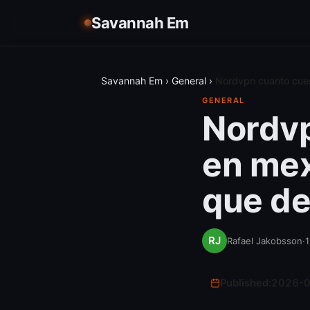
Savannah Em
Savannah Em
›
General
›
Nordvpn cuanto cues
GENERAL
Nordvp
en mex
que de
Rafael Jakobsson
·
1
Published:
2026-