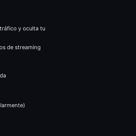
ráfico y oculta tu
gos de streaming
ida
ularmente)