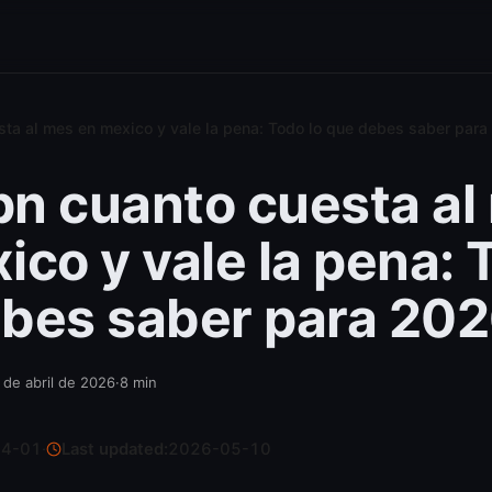
ta al mes en mexico y vale la pena: Todo lo que debes saber par
n cuanto cuesta al
ico y vale la pena: 
bes saber para 20
 de abril de 2026
·
8
min
04-01
·
Last updated:
2026-05-10