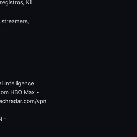
egistros, Kill
, streamers,
l Intelligence
ix.com HBO Max -
echradar.com/vpn
N -