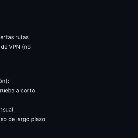
ertas rutas
s de VPN (no
ón):
prueba a corto
nsual
so de largo plazo