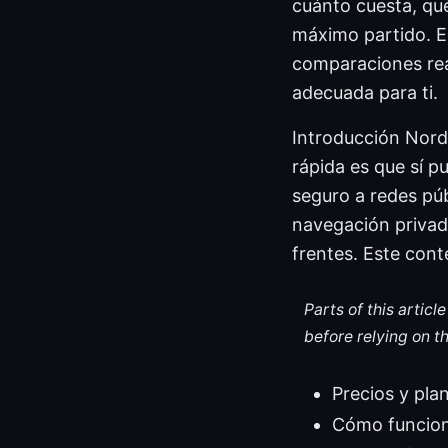
cuánto cuesta, qué
máximo partido. En
comparaciones rea
adecuada para ti.
Introducción Nordv
rápida es que sí p
seguro a redes púb
navegación privad
frentes. Este cont
Parts of this artic
before relying on t
Precios y pla
Cómo funciona