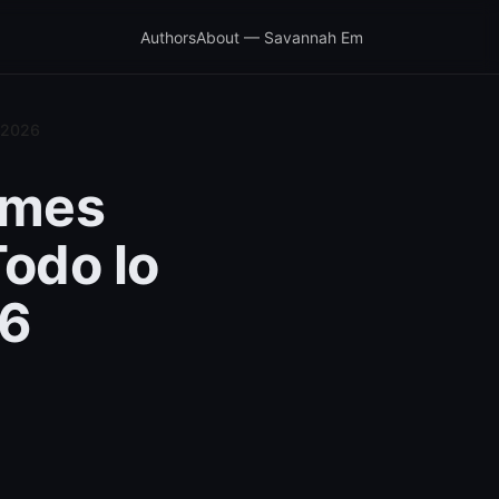
Authors
About — Savannah Em
a 2026
 mes
Todo lo
26