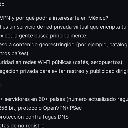
do
VPN y por qué podría interesarte en México?
s un servicio de red privada virtual que encripta tu t
éxico, la gente busca principalmente:
so a contenido georestringido (por ejemplo, catálo
tros países)
ridad en redes Wi-Fi públicas (cafés, aeropuertos)
gación privada para evitar rastreo y publicidad dirig
:
+ servidores en 60+ países (número actualizado reg
256 bit, protocolo OpenVPN/IPSec
 protección contra fugas DNS
ictas de no registro