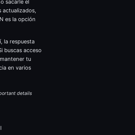
o sacarle el
s actualizados,
N es la opción
, la respuesta
Si buscas acceso
 mantener tu
ia en varios
portant details
l