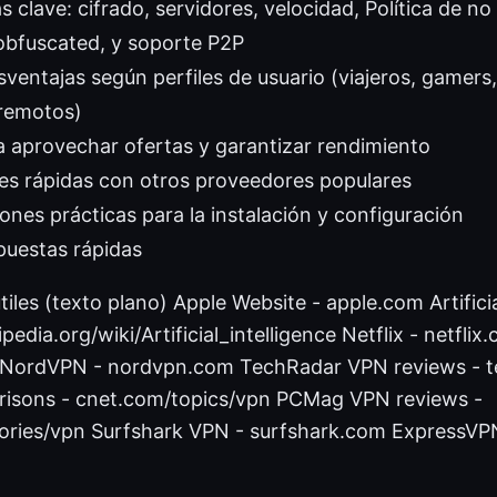
s clave: cifrado, servidores, velocidad, Política de no r
obfuscated, y soporte P2P
sventajas según perfiles de usuario (viajeros, gamers
 remotos)
 aprovechar ofertas y garantizar rendimiento
s rápidas con otros proveedores populares
es prácticas para la instalación y configuración
puestas rápidas
iles (texto plano) Apple Website - apple.com Artificia
ipedia.org/wiki/Artificial_intelligence Netflix - netfl
NordVPN - nordvpn.com TechRadar VPN reviews - t
sons - cnet.com/topics/vpn PCMag VPN reviews -
ries/vpn Surfshark VPN - surfshark.com ExpressVP