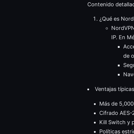
Contenido detalla
¿Qué es Nord
NordVPN e
IP. En M
Acce
de o
Segu
Nave
Ventajas típicas
Más de 5,000
Cifrado AES-
Kill Switch y
Políticas estr