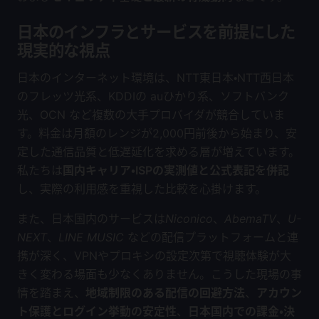
日本のインフラとサービスを前提にした
現実的な視点
日本のインターネット環境は、NTT東日本・NTT西日本
のフレッツ光系、KDDIの auひかり系、ソフトバンク
光、OCN など複数の大手プロバイダが競合していま
す。料金は月額のレンジが2,000円前後から始まり、安
定した通信品質と低遅延化を求める層が増えています。
私たちは
国内キャリア・ISPの実測値と公式表記を併記
し、実際の利用感を重視した比較を心掛けます。
また、日本国内のサービスは
Niconico
、
AbemaTV
、
U-
NEXT
、
LINE MUSIC
などの配信プラットフォームと連
携が深く、VPNやプロキシの設定次第で視聴体験が大
きく変わる場面も少なくありません。こうした現場の事
情を踏まえ、
地域制限のある配信の回避方法
、
アカウン
ト保護とログイン挙動の安定性
、
日本国内での課金・決