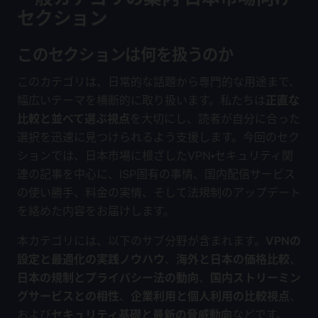
セクション
このセクションは何を扱うのか
このカテゴリは、日常的な話題から専門的な用途まで、
幅広いテーマを横断的に取り扱います。私たちは
正直な
比較と並べて選ぶ視点
を大切にし、読者が自分に合った
選択を迅速に見つけられるよう支援します。今回のセク
ションでは、日本市場に根ざしたVPN・セキュリティ関
連の記事を中心に、ISP固有の事情、国内配信サービス
の使い勝手、料金の実情、そして法規制のアップデート
を絡めた内容をお届けします。
本カテゴリには、以下のサブ分野が含まれます。
VPNの
設定と最適化の実践ノウハウ
、
海外と日本の価格比較
、
日本の規制とプライバシー法の動向
、
国内ストリーミン
グサービスとの相性
、
企業利用と個人利用の比較視点
、
および
セキュリティ基礎と最新の脅威動向
などです。