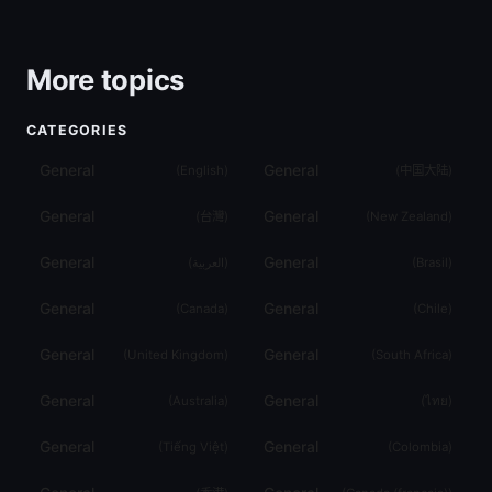
More topics
CATEGORIES
General
General
(
English
)
(
中国大陆
)
General
General
(
台灣
)
(
New Zealand
)
General
General
(
العربية
)
(
Brasil
)
General
General
(
Canada
)
(
Chile
)
General
General
(
United Kingdom
)
(
South Africa
)
General
General
(
Australia
)
(
ไทย
)
General
General
(
Tiếng Việt
)
(
Colombia
)