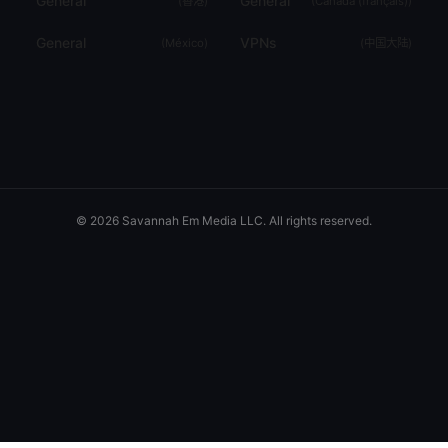
General
General
(
香港
)
(
Canada (français)
)
General
VPNs
(
México
)
(
中国大陆
)
© 2026 Savannah Em Media LLC. All rights reserved.