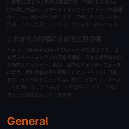
は
東京23区と地方都市の回線実測
、
企業向けと個人向
けの設定の違い
、
スマートフォンとデスクトップの最適
化
といった具体例を提示します。読者は自分の居住地や
用途に合わせた設定を、すぐに試せる形で得られます。
これからの投稿の方向性と期待値
今後は、
Windows/macOS/Linux別の設定ガイド
、
日
本製ストリーミングでの安定視聴術
、
日本市場特有の料
金動向とキャンペーン情報
、
国内セキュリティニュース
の要点
、
実利用者の声を反映したヒント
を中心に展開し
ます。日本の読者にとって実用的で、日常のインターネ
ット利用をより安全・快適にする情報をそろえ、信頼で
きる比較軸を提示していきます。
General