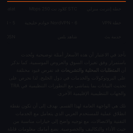
خطة إنترنت منزلي
STC كلاود نت 250 Mbps
Etisalat إذاعة 300 Mbps
خطة VPN
NordVPN - 6 خوادم خليجية
ExpressVPN - 5 خو
خدمة بث
شاهد بلس
OSN
نأخذ في الاعتبار أن هذه الأسعار أمثلة توضيحية وتُحدث
باستمرار وفق تغيرات السوق والعروض الموسمية. كما نذكر
أن
المتطلبات المحلية والتشريعات
قد تفرض قيود مختلفة
على البروتوكولات والخدمات في دول الخليج، لذا نحرص على
تحديث البيانات بما يتماشى مع التطورات التنظيمية في TRA
والجهات التنظيمية الإقليمية الأخرى.
تلك هي الواجهة العامة لهذا القسم. نهدف إلى أن تكون نقطة
انطلاق عملية للمستخدم العربي الذي يتعامل مع الخدمات
التقنية والاتصالات، مع توجيه واضح إلى خيارات مناسبة من
حيث الأداء والتكاليف والخصوصية. نضع أمامك معلومات قابلة