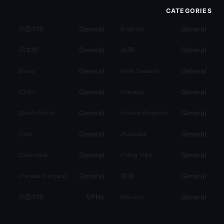
CATEGORIES
General
General
)
中国大陆
(
)
English
(
General
General
)
日本語
(
)
台灣
(
General
General
)
Brasil
(
)
New Zealand
(
General
General
)
Chile
(
)
Canada
(
General
General
)
South Africa
(
)
United Kingdom
(
General
General
)
ไทย
(
)
Australia
(
General
General
)
Colombia
(
)
Tiếng Việt
(
General
General
)
Canada (français)
(
)
香港
(
VPNs
General
)
中国大陆
(
)
México
(