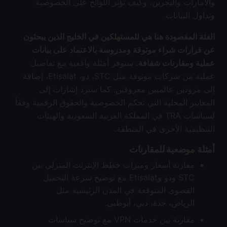
والامارات والبحرين، وكيف تؤثر اللوائح على الخصوصية
وتداول البيانات.
الفئة المقصودة هنا هي للمستهلكين في الخليج الذين يبحثون
عن قرارات شراء موثوقة ومدروسة بالاعتماد على بيانات
عملية ومقارنات شفافة.
سنوفر أمثلة واقعية مع تفاصيل
عملية من شركات موثوقة مثل STC، دو، Etisalat، إضافة
إلى مزودين عالميين معروفين. كما سترد إشارات إلى
المعايير المحلية التي تحكم الخصوصية والحقوق الرقمية وفقاً
لسياسات TRA في المملكة العربية السعودية والهيئات
التنظيمية الأخرى في المنطقة.
أمثلة موضعية للمقارنات
مقارنة أسعار وميزات خطط الإنترنت المنزلي بين
STC ودو وEtisalat مع توضيح سرعة التحميل
القصوى المتوقعة في المدن الرئيسية مثل
الرياض، جدة، دبي، أبوظبي.
مقارنة بين خدمات VPN مع توضيح سياسات