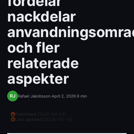
fordelar
nackdelar
anvandningsomra
och fler
relaterade
aspekter
Rafael Jakobsson
·
April 2, 2026
·
9
min
Published:
2026-04-02
·
Last updated:
2026-05-10