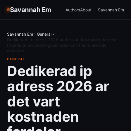
Savannah Em
Authors
About — Savannah Em
Savannah Em
›
General
›
Dedikerad ip adress 2026 ar det vart kostnaden fordelar
nackdelar anvandningsomraden och fler relaterade
aspekter
GENERAL
Dedikerad ip
adress 2026 ar
det vart
kostnaden