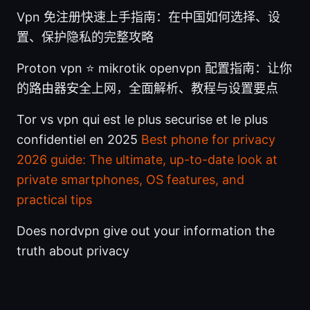
Vpn 免注册快速上手指南：在中国如何选择、设
置、保护隐私的完整攻略
Proton vpn ⭐ mikrotik openvpn 配置指南：让你
的路由器安全上网，全面解析、教程与设置要点
Tor vs vpn qui est le plus securise et le plus
confidentiel en 2025
Best phone for privacy
2026 guide: The ultimate, up-to-date look at
private smartphones, OS features, and
practical tips
Does nordvpn give out your information the
truth about privacy