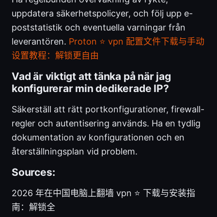
uppdatera säkerhetspolicyer, och följ upp e-
poststatistik och eventuella varningar från
leverantören.
Proton ⭐ vpn 配置文件下载与手动
设置教程：解锁更自由
Vad är viktigt att tänka på när jag
konfigurerar min dedikerade IP?
Säkerställ att rätt portkonfigurationer, firewall-
regler och autentisering används. Ha en tydlig
dokumentation av konfigurationen och en
återställningsplan vid problem.
Sources:
2026 年在中国电脑上翻墙 vpn ⭐ 下载与安装指
南：解锁全