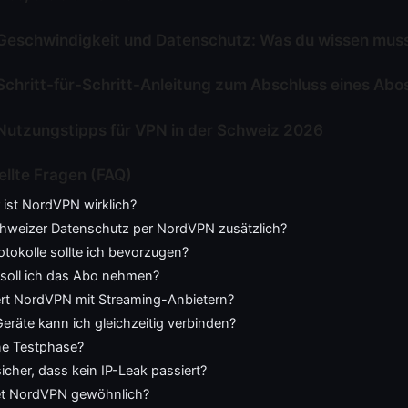
 Geschwindigkeit und Datenschutz: Was du wissen mus
Schritt-für-Schritt-Anleitung zum Abschluss eines Abo
Nutzungstipps für VPN in der Schweiz 2026
ellte Fragen (FAQ)
 ist NordVPN wirklich?
Schweizer Datenschutz per NordVPN zusätzlich?
tokolle sollte ich bevorzugen?
 soll ich das Abo nehmen?
ert NordVPN mit Streaming-Anbietern?
Geräte kann ich gleichzeitig verbinden?
ine Testphase?
 sicher, dass kein IP-Leak passiert?
et NordVPN gewöhnlich?