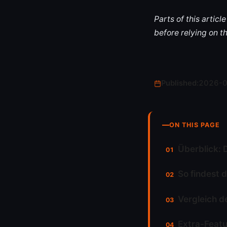
Parts of this artic
before relying on t
Published:
2026-
ON THIS PAGE
Überblick: 
So findest 
Vergleich d
Extra-Featu