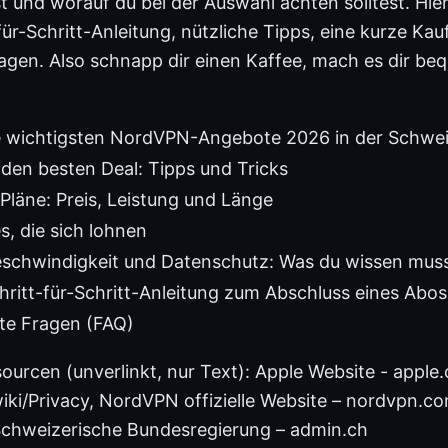
st und worauf du bei der Auswahl achten solltest. Hi
-für-Schritt-Anleitung, nützliche Tipps, eine kurze Ka
ragen. Also schnapp dir einen Kaffee, mach es dir be
ie wichtigsten NordVPN-Angebote 2026 in der Schwe
 den besten Deal: Tipps und Tricks
 Pläne: Preis, Leistung und Länge
s, die sich lohnen
Geschwindigkeit und Datenschutz: Was du wissen mus
hritt-für-Schritt-Anleitung zum Abschluss eines Abos
lte Fragen (FAQ)
urcen (unverlinkt, nur Text): Apple Website - apple.
wiki/Privacy, NordVPN offizielle Website – nordvpn.c
Schweizerische Bundesregierung – admin.ch