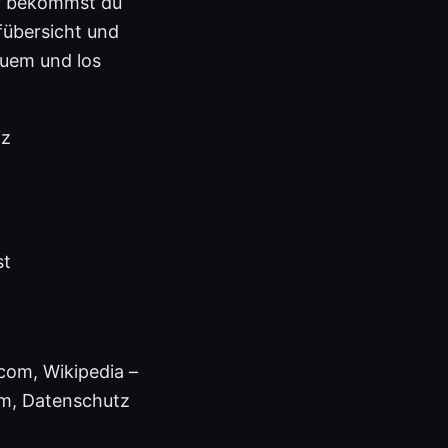
er bekommst du
ufübersicht und
quem und los
iz
st
com, Wikipedia –
om, Datenschutz