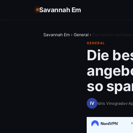
Savannah Em
Savannah Em
›
General
›
Die besten nordvpn 
GENERAL
Die be
angebo
so spar
Idris Vinogradov
·
Ap