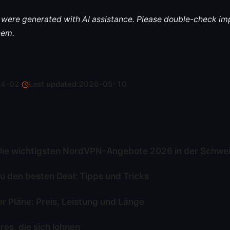
le were generated with AI assistance. Please double-check im
hem.
04-02
·
Last updated:
2026-05-10
Die wichtigsten NordVPN-Angebote 2026 in der Schwe
du den besten Deal: Tipps und Tricks
er Pläne: Preis, Leistung und Länge
res, die sich lohnen