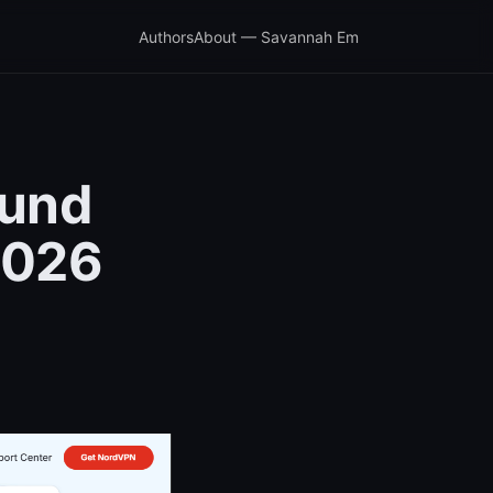
Authors
About — Savannah Em
 und
2026