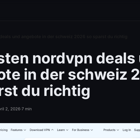
deals und angebote in der schweiz 2026 so sparst du richtig
sten nordvpn deals
te in der schweiz 
st du richtig
ril 2, 2026
·
7
min