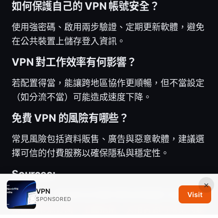
如何保護自己的 VPN 帳號安全？
使用強密碼、啟用兩步驗證、定期更新軟體，避免
在公共裝置上儲存登入資訊。
VPN 對工作效率有何影響？
若配置得當，能讓跨地區協作更順暢，但不當設定
（如分流不當）可能造成速度下降。
免費 VPN 的風險有哪些？
常見風險包括資料販售、廣告與惡意軟體，建議選
擇可信的付費服務以確保隱私與穩定性。
Sources:
×
VPN
机场VPN：高效安全的随时随地网络通行指南
免
Visit
SPONSORED
费翻墙节点订阅：全面指南、实用资源与常见问题