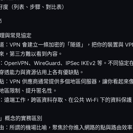
好度（列表、步驟、對比表）
節
原理與常見協定
道：VPN 會建立一條加密的「隧道」，把你的裝置與 VP
來，第三方難以看到內容。
OpenVPN、WireGuard、IPSec IKEv2 等。不
穿透能力與資源佔用上各有優缺點。
點：VPN 供應商通常提供多個地區伺服器，讓你看起來
地區限制、提升匿名性。
：遠端工作，跨區資料存取、在公共 Wi‑Fi 下的資料保
場」概念的實務區別
由：所謂的機場比喻，聚焦於你進入網路的點與路由效率