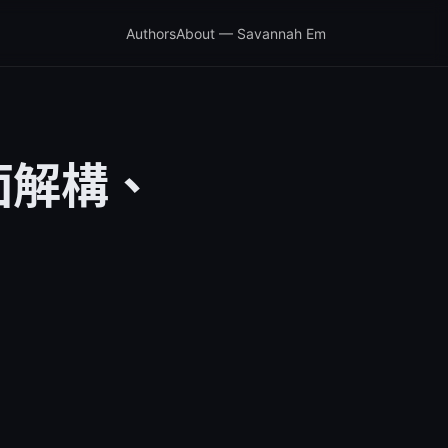
Authors
About — Savannah Em
面解構、