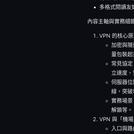
多格式閱讀友
內容主軸與實務細
VPN 的核心
加密與隧
量包裝起
常見協定：
立速度、
伺服器位
線，突破
實務場景
解鎖等。
VPN 與「機
入口與路