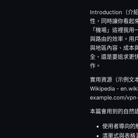
Introducti
性，同時讓你看起
「機場」這裡我用
與路由的效率。用
與地區內容、成本
全、還是要追求更
作。
實用資源（示例文本，非可點擊
Wikipedia - en.wi
example.com/vpn
本篇會用到的自然
使用者導向的
清單式與表格