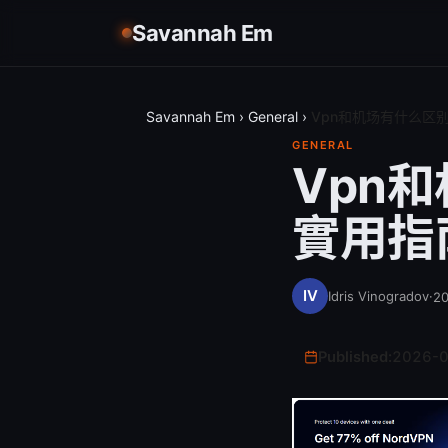
Savannah Em
Savannah Em
›
General
›
Vpn和机场有什么区
GENERAL
Vpn
實用指
Idris Vinogradov
·
2
Published:
2026-