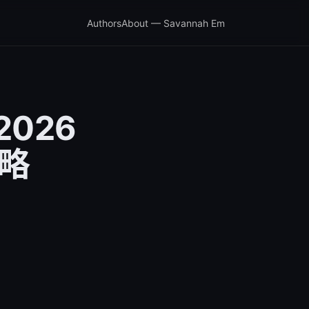
Authors
About — Savannah Em
026
攻略