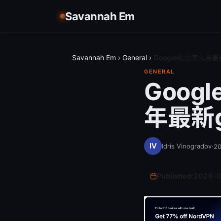
Savannah Em
Savannah Em
›
General
›
Google机票怎么用最省
GENERAL
Goog
年最新go
Idris Vinogradov
·
2
Published:
2026-