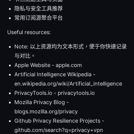
隐私与安全工具推荐
常用订阅源聚合平台
Useful resources:
Note: 以上资源均为文本形式，便于你快速记录
与对比。
Apple Website - apple.com
Artificial Intelligence Wikipedia -
en.wikipedia.org/wiki/Artificial_intelligence
PrivacyTools.io - privacytools.io
Mozilla Privacy Blog -
blogs.mozilla.org/privacy
Github Privacy Resilience Projects -
github.com/search?q=privacy+vpn