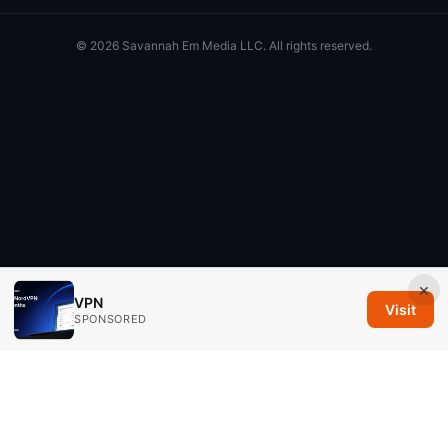
© 2026 Savannah Em Media LLC. All rights reserved.
×
VPN
Visit
SPONSORED
Savannah Em Media LLC
294 Washington Street, Suite 740
Boston, MA, 02108
US