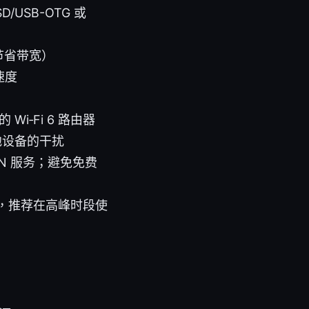
/USB-OTG 或
，节省带宽）
速度
‑Fi 6 路由器
他设备的干扰
N 服务；避免免费
，推荐在高峰时段使