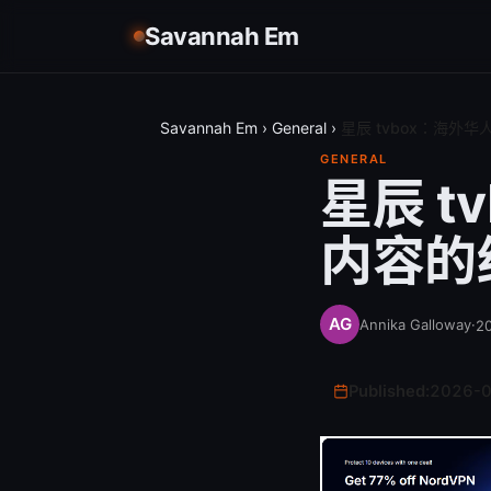
Savannah Em
Savannah Em
›
General
›
星辰 tvbox：海外
GENERAL
星辰 
内容的终
Annika Galloway
·
2
Published:
2026-