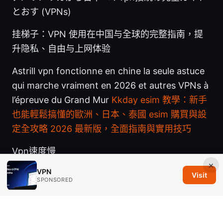
とおす (VPNs)
挂梯子：VPN 使用在中国与全球的完整指南，提
升隐私、自由与上网体验
Astrill vpn fonctionne en chine la seule astuce
qui marche vraiment en 2026 et autres VPNs à
l’épreuve du Grand Mur
Kkday esim 教學：新手
也能輕鬆搞懂的歐洲、日本、泰國 esim 購買與設
定全攻略 2026 最新版，全面指南與實用技巧
Vpn速度慢
×
VPN
Visit
SPONSORED
© 2026 Savannah Em Media LLC. All rights reserved.