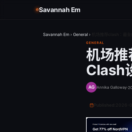
Savannah Em
Savannah Em
›
General
›
机场推荐clash：最全
GENERAL
机场推
Clas
Annika Galloway
·
2
Published:
2026-