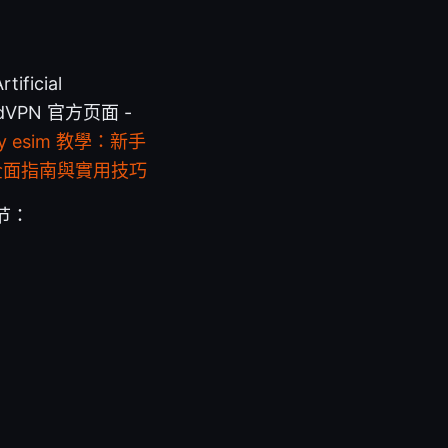
ficial
e NordVPN 官方页面 -
ay esim 教學：新手
，全面指南與實用技巧
节：