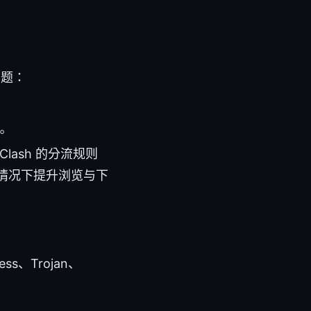
问题：
。
ash 的分流规则
情况下提升浏览与下
s、Trojan、