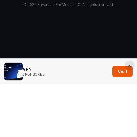
© 2026 Savannah Em Media LLC. All rights reserved.
×
VPN
Visit
SPONSORED
Savannah Em Media LLC
294 Washington Street, Suite 740
Boston, MA, 02108
US
editorial@savannahem.com
+1-617-555-0124
About
Privacy Policy
Terms of Use