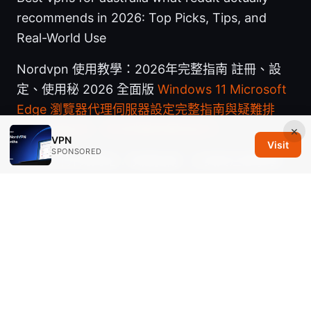
recommends in 2026: Top Picks, Tips, and
Real-World Use
Nordvpn 使用教學：2026年完整指南 註冊、設
定、使用秘 2026 全面版
Windows 11 Microsoft
Edge 瀏覽器代理伺服器設定完整指南與疑難排
解：快速設定、常見問題與實用技巧
×
VPN
Visit
SPONSORED
如何打开外网网站：快速指南、工具與注意事項
Vpn for edge browser guide: setup,
extensions, performance, and privacy
マカフィー vpn設定方法 iphone完全ガイド：初
心者でも簡単！セキュリティとプライバシーを守
る設定術 - VPN設定の完全版