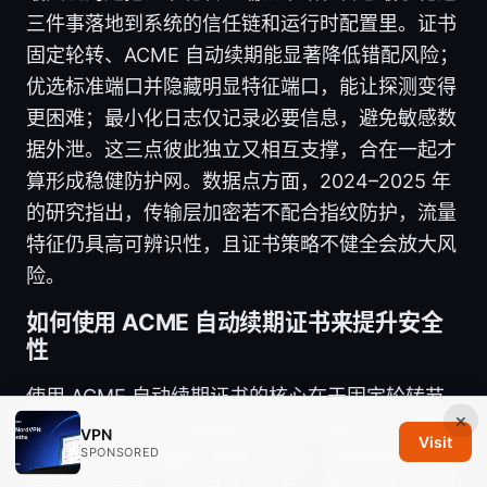
三件事落地到系统的信任链和运行时配置里。证书
固定轮转、ACME 自动续期能显著降低错配风险；
优选标准端口并隐藏明显特征端口，能让探测变得
更困难；最小化日志仅记录必要信息，避免敏感数
据外泄。这三点彼此独立又相互支撑，合在一起才
算形成稳健防护网。数据点方面，2024–2025 年
的研究指出，传输层加密若不配合指纹防护，流量
特征仍具高可辨识性，且证书策略不健全会放大风
险。
如何使用 ACME 自动续期证书来提升安全
性
使用 ACME 自动续期证书的核心在于固定轮转节
×
奏和零人工干预。建议每 30–60 天进行一次证书
VPN
Visit
SPONSORED
轮换，续期失败重试不超过 3 次，以降低因手动配