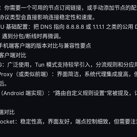
：你需要一个可用的节点订阅链接，或手动添加节点的配
协议类型会直接影响连接稳定性和速度。
TU 基础配置：把 DNS 指向 8.8.8.8 或 1.1.1.1 之类的公
0，遇到分包/断线时再微调。
手机端客户端的版本对比与兼容性要点
d 客户端对比
yNG：广泛使用，Tun 模式支持较早引入，分流规则和分
owProxy（或类似前端）：界面简洁，系统代理集成度高
后。
N（Android 端实现）：“路由自定义规则设置”常被提
户端对比
owrocket：稳定性高，界面友好，端点控制细致，但需要