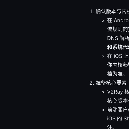
确认版本与内
在 And
流规则的
DNS 解
和系统代
在 iOS
你内核参
档为准。
准备核心要素
V2Ra
核心版本
前端客户端
iOS 的 
注。