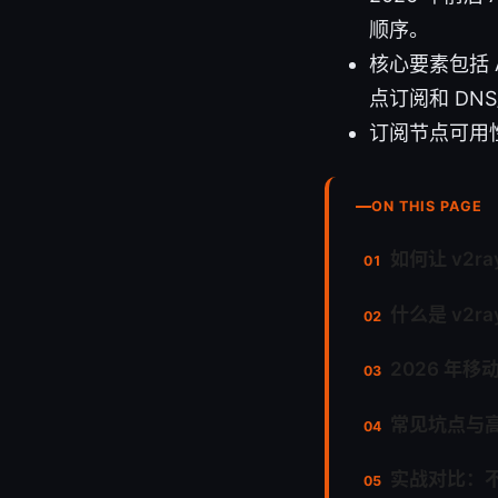
顺序。
核心要素包括 A
点订阅和 DNS
订阅节点可用性在
ON THIS PAGE
如何让 v2
什么是 v2
2026 年移
常见坑点与
实战对比：