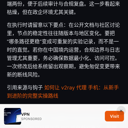
端两份，便于后续审计与合规复盘。这一步看起来
枯燥，但在政企环境尤其关键。
在执行时请留意以下要点：在公开文档与社区讨论
里，节点的稳定性往往随版本与地区变化。要把
“哪条路径更稳”变成可重复的实验记录，而不是一
时的直觉。若你在中国境内运营，合规边界与日志
管理尤其重要，务必确保数据最小化、访问可控。
一次修改后给系统留出观察期，避免匆促变更带来
新的断线风险。
引用来源与钩子
如何让 v2ray 代理 手机：从新手
到进阶的完整实操路线
StrongVPN 在中国专用线路的实用性分析
说明
×
VPN
Visit
了针对中国用户的线路优化和混淆协议的价
SPONSORED
值，这对节点稳定性对比具有参考意义。引用