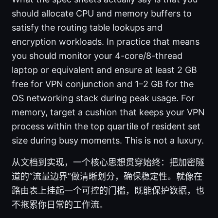
should allocate CPU and memory buffers to
satisfy the routing table lookups and
encryption workloads. In practice that means
you should monitor your 4-core/8-thread
laptop or equivalent and ensure at least 2 GB
free for VPN conjunction and 1–2 GB for the
OS networking stack during peak usage. For
memory, target a cushion that keeps your VPN
process within the top quartile of resident set
size during busy moments. This is not a luxury.
从文档到实现，一个核心思想贯穿始终：把加密隧
道的“流量边界”做清晰划分，确保稳定性。就像在
路由表上挂起一个可控的门槛，既能保护数据，也
不拖累你日常的工作流。