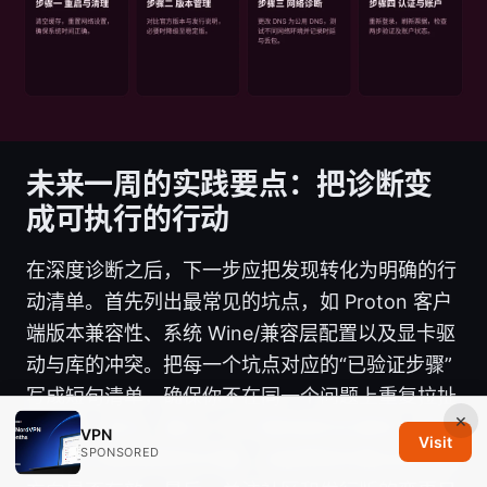
未来一周的实践要点：把诊断变
成可执行的行动
在深度诊断之后，下一步应把发现转化为明确的行
动清单。首先列出最常见的坑点，如 Proton 客户
端版本兼容性、系统 Wine/兼容层配置以及显卡驱
动与库的冲突。把每一个坑点对应的“已验证步骤”
写成短句清单，确保你不在同一个问题上重复拉扯
×
两三次。其次，建立一个小型的回归记录本，每次
VPN
Visit
SPONSORED
尝试后记录结果和时间戳，这能帮助你看出迭代的