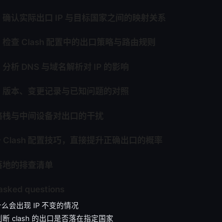
确认实际出口 IP 与目标国家之间的映射关系
检查 Clash 配置中的出口策略与路由规则
析 DNS 与域名解析对 IP 的影响
：版本、变更记录与已知问题的对照
络栈与中间设备对出口的干扰
条 Clash 配置技巧，直接提升正确出口的概率
落地的排查清单
asked questions
为什么会出现 IP 不变的情况
断 clash 的出口是否落在指定国家