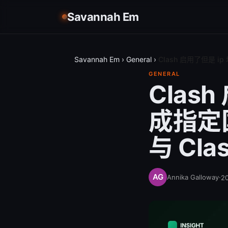
Savannah Em
Savannah Em
›
General
›
Clash 启用了但是 
GENERAL
Clas
成指定
与 Cla
Annika Galloway
·
2