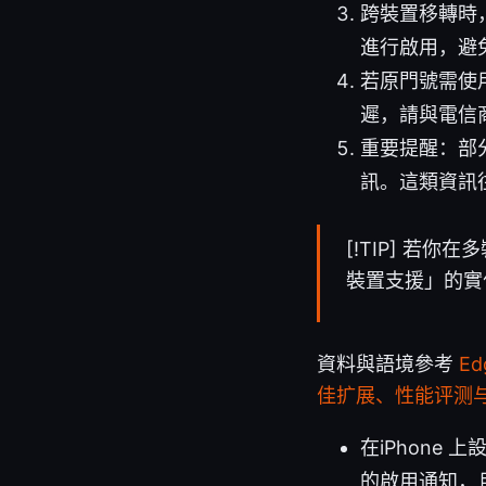
跨裝置移轉時，
進行啟用，避免
若原門號需使
遲，請與電信
重要提醒：部
訊。這類資訊
[!TIP] 
裝置支援」的實
資料與語境參考
E
佳扩展、性能评测与
在iPhone
的啟用通知，且