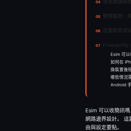
常見問題與
實務案例：
这周就去试
Frequently 
Esim 
如何在 iP
換裝置後短
哪些情況
Androi
Esim 可以收簡
網路邊界設計。 這
由與設定要點。