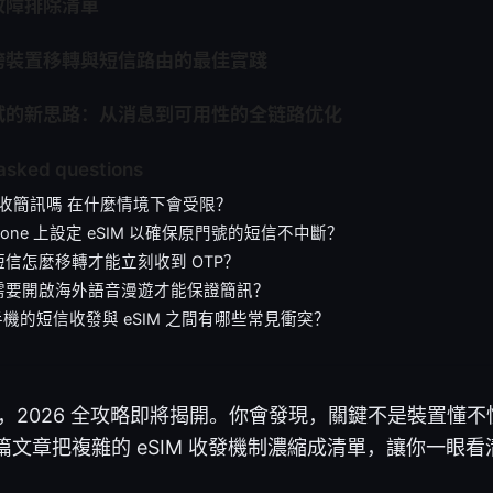
故障排除清單
跨裝置移轉與短信路由的最佳實踐
试的新思路：从消息到可用性的全链路优化
asked questions
可以收簡訊嗎 在什麼情境下會受限？
hone 上設定 eSIM 以確保原門號的短信不中斷？
信怎麼移轉才能立刻收到 OTP？
需要開啟海外語音漫遊才能保證簡訊？
d 手機的短信收發與 eSIM 之間有哪些常見衝突？
訊嗎，2026 全攻略即將揭開。你會發現，關鍵不是裝置懂
篇文章把複雜的 eSIM 收發機制濃縮成清單，讓你一眼