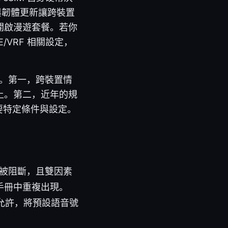
與韌體更新讓跨裝置
開啟漫遊套餐。若你
VRF 相關設定，
點。第一，跨裝置情
上。第二，近年的規
要特定條件與設定。
。
會被阻斷，且雙因素
戶手冊中重複出現。
統允許，將預設語音號