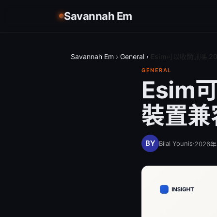
Savannah Em
Savannah Em
›
General
›
Esim可以收簡訊嗎 
GENERAL
Esim
裝置兼
Bilal Younis
·
2026