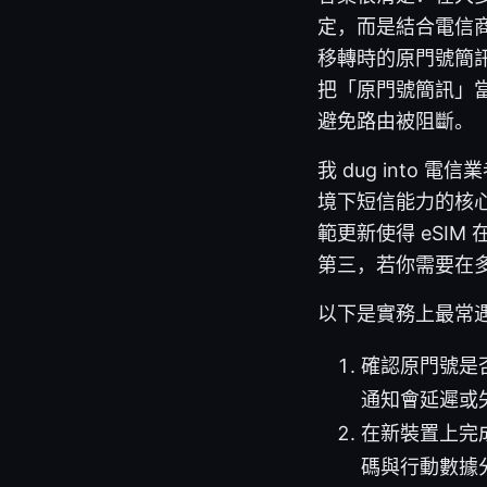
定，而是結合電信商
移轉時的原門號簡
把「原門號簡訊」當
避免路由被阻斷。
我 dug int
境下短信能力的核
範更新使得 eSI
第三，若你需要在
以下是實務上最常遇
確認原門號是
通知會延遲或失
在新裝置上完
碼與行動數據分