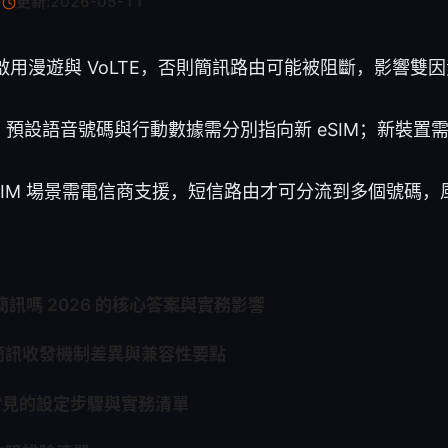
·
更新:
2026-05-11
啟用漫遊與 VoLTE，否則簡訊路由可能被阻斷，影響雙
 上，預設語音號碼與行動數據需分別指向新 eSIM；新裝置需完
 多 eSIM 場景需電信商支援，短信路由才可分流到多個號碼
簡訊嗎 2026 的核心答案與實務影響
簡訊收發機制差異與兼容性要點
最常見的設定步驟與實務清單