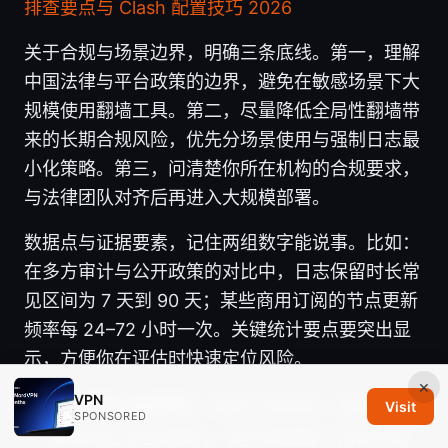
排查要点与 Clash 配置技巧 2026
关于合规与场景边界，明确三条底线。第一，理解
中国法律与平台政策的边界，避免在敏感场景下大
规模使用翻墙工具。第二，尽量降低全局性翻墙带
来的长期合规风险，优先分场景使用与强制日志最
小化策略。第三，问清楚你所在机构的合规要求，
与法律团队对齐后再进入大规模部署。
数据点与证据要素，记住两组数字能说事。比如：
在多方审计与公开政策的对比中，日志保留时长常
见区间为 7 天到 90 天；某些商用订阅的节点更新
频率每 24–72 小时一次。关键统计要点要突出显
示，方便你在评估时快速定位风险。
×
VPN
对外部节点的控制
：确保订阅来源、服务器 IP
Visit
SPONSORED
变动均在可控范围内，提升数据最小化和可追