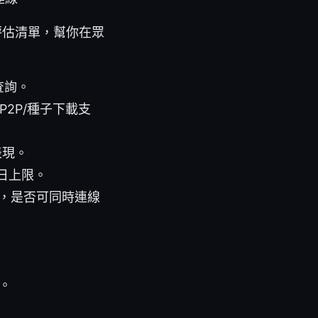
評估清單，幫你在眾
查詢。
2P/種子下載支
表現。
日上限。
nux，是否可同時連線
。