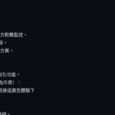
三方較難監控。
容。
決方案。
製化功能。
為示意）：
限速或廣告體驗下
連線。