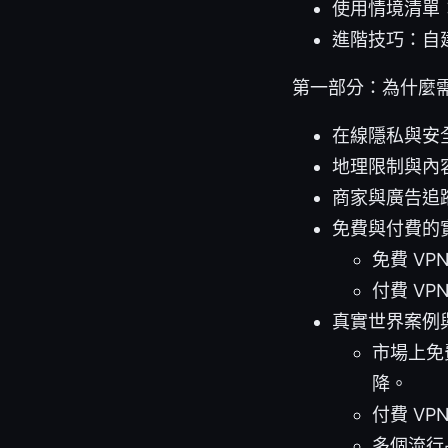
使用情境清單
進階技巧：自
第一部分：為什麼需
在線隱私與安
地理限制與內
商家與廣告追
免費與付費的
免費 V
付費 V
真實世界案例
市場上免
降。
付費 V
多個流行