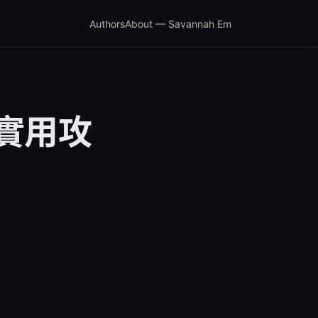
Authors
About — Savannah Em
與實用攻