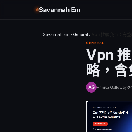
Savannah Em
Savannah Em
›
General
›
Vpn 推薦 免費：
GENERAL
Vpn
略，含
Annika Galloway
·
2