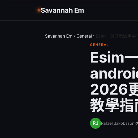
Savannah Em
Savannah Em
›
General
›
Esim一直顯示啟用中？
GENERAL
Esim
andr
202
教學指
Rafael Jakobsson
·