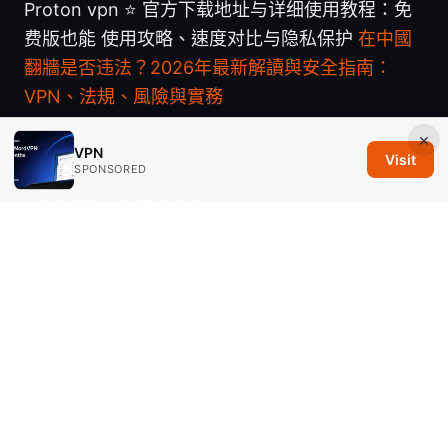
Proton vpn ⭐ 官方下载地址与详细使用教程：免
费版也能 使用攻略、速度对比与隐私保护
在中國
翻牆是否违法？2026年最新解讀與安全指南：
VPN、法規、風險與實務
×
How to access edge vpn: a practical, step-by-
VPN
Visit
step guide for secure remote access and edge
SPONSORED
computing integration
© 2026 Savannah Em Media LLC. All rights reserved.
Savannah Em Media LLC
294 Washington Street, Suite 740
Boston, MA, 02108