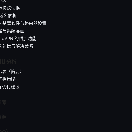
重装
器与协议切换
 与域名解析
墙、杀毒软件与路由器设置
网络与系统层面
NordVPN 的附加功能
场景对比与解决策略
对比分析
对比表（简要）
器选择策略
网络优化建议
参考
资源
AQ）