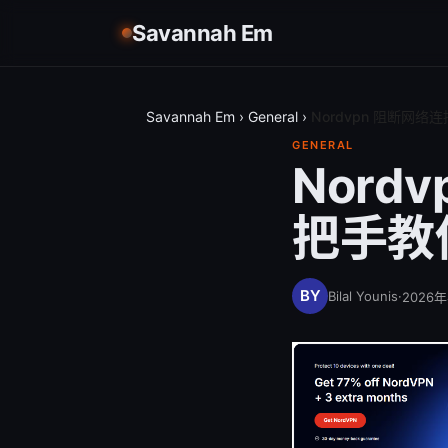
Savannah Em
Savannah Em
›
General
›
Nordvpn 阻断网
GENERAL
Nord
把手教
Bilal Younis
·
2026