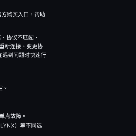
官方购买入口，帮助
高、协议不匹配、
、重新连接、变更协
在遇到问题时快速行
定。
单点故障。
rdLYNX）等不同选