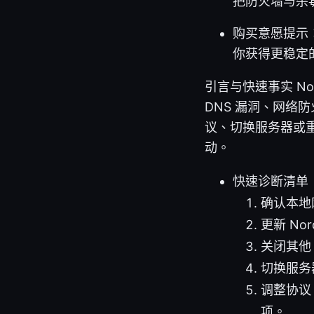
把防火墙与杀
购买意愿提示
你获得更稳定
引言与快速事实 N
DNS 漏洞、网络
议、切换服务器或
动。
快速诊断清单
确认本地
更新 N
关闭其他
切换服务
调整协议：
项。