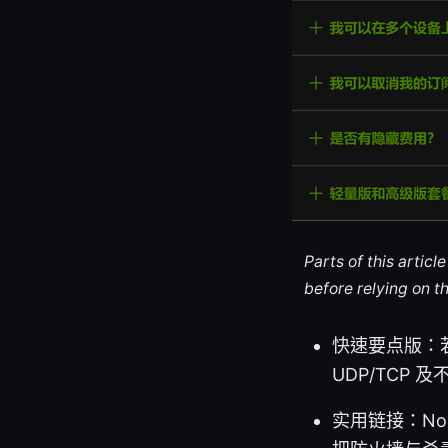
Parts of this artic
before relying on t
快速要点版：
UDP/TCP
实用链接：No