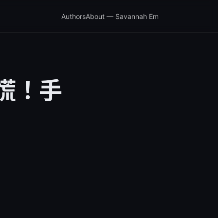
Authors
About — Savannah Em
别慌！手