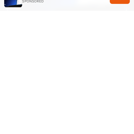
SPONSORED
以上內容涵蓋起源與法規背景、安全與隱私機制、
伺服器與速度、功能與特色、實務場景、設定與購
買指南，以及十餘條 FAQ，幫你全面掌握
NordVPN 的在地化中文使用與比較要點。
2026
年台灣最推薦的翻牆加速器下載安裝與使用教學：
完整比較與實戰指南
Sources:
Edge browser vpn guide for Microsoft Edge:
setup, extensions, performance, and safety
路由器翻墙：全面指南与实用技巧，提升你家用网