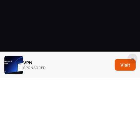
×
VPN
Visit
SPONSORED
Savannah Em Media LLC
294 Washington Street, Suite 740
Boston, MA, 02108
US
editorial@savannahem.com
+1-617-555-0124
About
Privacy Policy
Terms of Use