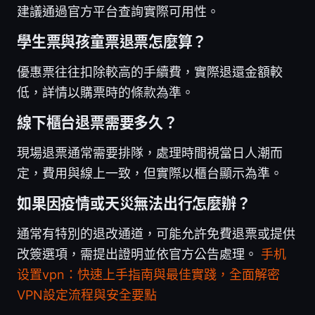
建議通過官方平台查詢實際可用性。
學生票與孩童票退票怎麼算？
優惠票往往扣除較高的手續費，實際退還金額較
低，詳情以購票時的條款為準。
線下櫃台退票需要多久？
現場退票通常需要排隊，處理時間視當日人潮而
定，費用與線上一致，但實際以櫃台顯示為準。
如果因疫情或天災無法出行怎麼辦？
通常有特別的退改通道，可能允許免費退票或提供
改簽選項，需提出證明並依官方公告處理。
手机
设置vpn：快速上手指南與最佳實踐，全面解密
VPN設定流程與安全要點