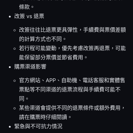
條款。
改簽 vs 退票
改簽往往比退票更具彈性，手續費與票價差額
的計算方式也不同。
若行程可能變動，優先考慮改簽再退票，可能
能保留部分票價並節省費用。
購票渠道影響
官方網站、APP、自助機、電話客服和實體售
票點等不同渠道的退票流程與手續費可能不
同。
某些渠道會提供不同的退票條件或額外費用，
請在購票時仔細閱讀。
緊急與不可抗力情況