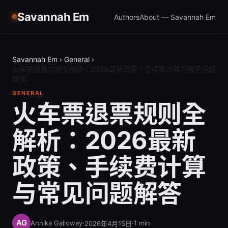
Savannah Em
Authors
About — Savannah Em
Savannah Em
›
General
›
火车票退票规则全解析：2026最新政策、手续费计算与常见问题
解答
GENERAL
火车票退票规则全
解析：2026最新
政策、手续费计算
与常见问题解答
Annika Galloway
·
·
1
min
2026年4月15日