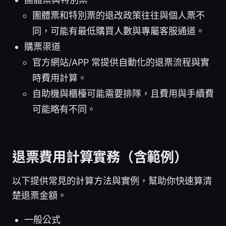
團體票和特別票的退改政策往往與個人票不
同，可能有最低購買人數與專屬客服通道。
購票渠道
官方網站/APP 常提供自動化的退票流程與實
時費用計算。
自助機與櫃檯可能需要排隊，且費用與手續費
可能略有不同。
退票費用計算實務（含範例）
以下提供常見的計算方法與實例，幫助你快速算清
楚退票金額。
一般公式