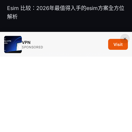
Esim 比较：2026年最值得入手的esim方案全方位
解析
×
VPN
Visit
SPONSORED
© 2026 Savannah Em Media LLC. All rights reserved.
Savannah Em Media LLC
294 Washington Street, Suite 740
Boston, MA, 02108
US
editorial@savannahem.com
+1-617-555-0124
About
Privacy Policy
Terms of Use