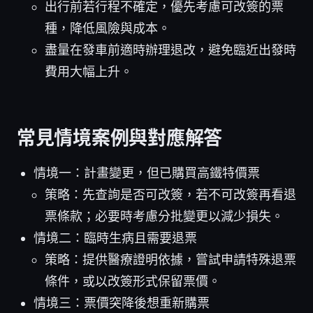
出行前若行程不確定，優先考慮可改簽的票
種，降低風險與成本。
盡量在發車前適時辦理退改，避免臨近出發時
費用大幅上升。
常見情境案例與對應解答
情境一：計畫變更，但已購買高鐵特價票
策略：先查詢是否可改簽，若不可改簽再看退
票條款；必要時考慮分批變更以減少損失。
情境二：臨時生病且需要退票
策略：提供醫療證明依據，嘗試申請特殊退票
條件，或以改簽形式保留票價。
情境三：票價突降後想重新購票