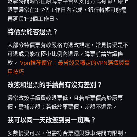
退款時間通常在原購票平台與支付方式有關，線上
退票通常在3–7個工作日內完成，銀行轉帳可能需
再延長1–3個工作日。
特價票能否退票？
大部分特價票有較嚴格的退改規定，常見情況是不
可退或只能在極小比例內退還。購票前請詳讀條
款。
Vpn推荐便宜：最省錢又穩定的VPN選擇與實
用技巧
改簽和退票的手續費有沒有差別？
通常改簽手續費較退票低，且若新票價高於原票
價，需補差額；若低於原票價，差額不退還。
我可以同一天改簽到另一班嗎？
多數情況可以，但需符合票種與發車時間的限制，