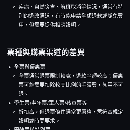
疾病、自然災害、航班取消等情況，通常有特
別的退改通道，有時能申請全額退款或豁免費
用，但需要提供相應證明。
票種與購票渠道的差異
全票與優惠票
全票通常退票限制較寬，退款金額較高；優惠
票可能需要扣除較高比例的手續費，甚至不可
退。
學生票/老年票/軍人票/孩童票等
折扣高，但退票條件通常更嚴格，需符合規定
證明或時間要求。
團體票與特別票