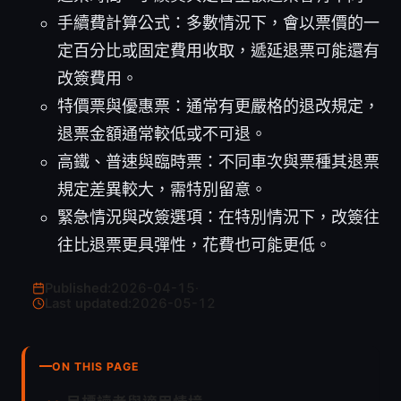
手續費計算公式：多數情況下，會以票價的一
定百分比或固定費用收取，遞延退票可能還有
改簽費用。
特價票與優惠票：通常有更嚴格的退改規定，
退票金額通常較低或不可退。
高鐵、普速與臨時票：不同車次與票種其退票
規定差異較大，需特別留意。
緊急情況與改簽選項：在特別情況下，改簽往
往比退票更具彈性，花費也可能更低。
Published:
2026-04-15
·
Last updated:
2026-05-12
ON THIS PAGE