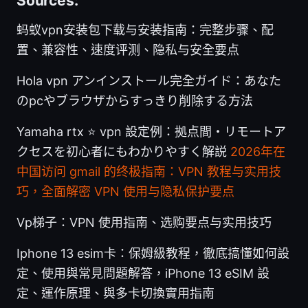
Sources:
蚂蚁vpn安装包下载与安装指南：完整步骤、配
置、兼容性、速度评测、隐私与安全要点
Hola vpn アンインストール完全ガイド：あなた
のpcやブラウザからすっきり削除する方法
Yamaha rtx ⭐ vpn 設定例：拠点間・リモートア
クセスを初心者にもわかりやすく解説
2026年在
中国访问 gmail 的终极指南：VPN 教程与实用技
巧，全面解密 VPN 使用与隐私保护要点
Vp梯子：VPN 使用指南、选购要点与实用技巧
Iphone 13 esim卡：保姆級教程，徹底搞懂如何設
定、使用與常見問題解答，iPhone 13 eSIM 設
定、運作原理、與多卡切換實用指南