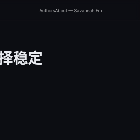
Authors
About — Savannah Em
选择稳定