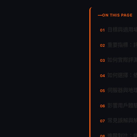
ON THIS PAGE
目標與適用
重要指標：
如何實際評
如何選擇：
伺服器與地
影響用戶體
常見誤解與
進階對比：幾