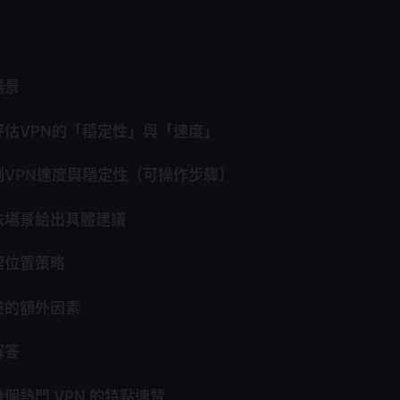
場景
評估VPN的「穩定性」與「速度」
測VPN速度與穩定性（可操作步驟）
依場景給出具體建議
理位置策略
驗的額外因素
解答
個熱門 VPN 的特點速覽