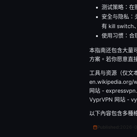
测试策略：在
安全与隐私：关注
有 kill swi
使用习惯：合理
本指南还包含大量可
方案。若你愿意直
工具与资源（仅文本，不含可
en.wikipedia.org
网站 - expressvpn
VyprVPN 网站 - vyp
以下內容包含多種
Published:
2026-