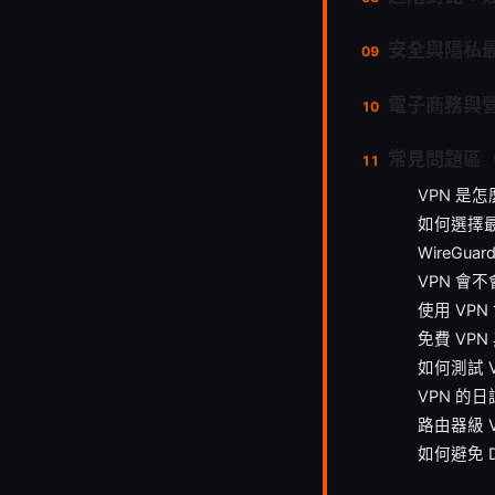
安全與隱私
電子商務與
常見問題區（
VPN 是
如何選擇最
WireGua
VPN 會
使用 VP
免費 VPN
如何測試 
VPN 的
路由器級 
如何避免 