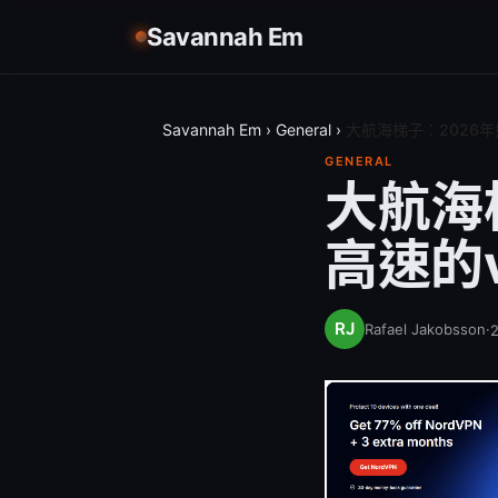
Savannah Em
Savannah Em
›
General
›
大航海梯子：2026
GENERAL
大航海
高速的
Rafael Jakobsson
·