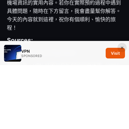
機場資訊的實用內容。若你在實際預約過程中遇到
具體問題，隨時在下方留言，我會盡量幫你解答。
今天的內容就到這裡，祝你有個順利、愉快的旅
程！
Sources:
×
VPN
F5 edge client configuration
Visit
SPONSORED
跳转知乎：VPN 技术与隐私保护完全指南（2026
版）
Free vpn for chrome edge: how to choose,
install, and use free VPN extensions on
Chrome and Edge in 2025
Proton vpn教学：Proton VPN 使用教程、功能解
析、安装步骤、隐私与安全、常见问题及对比指南