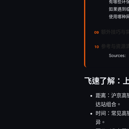
有哪些环
如果遇到
使用哪种
额外技巧与
参考与资源
Sources:
飞速了解：
距离：沪京高
达站组合。
时间：常见高
异。