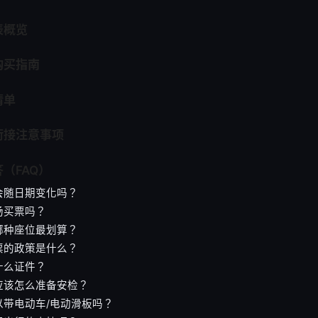
表概览
购买指南
清单
衔接注意事项
（FAQ）
会随日期变化吗？
场买票吗？
哪种座位最划算？
票的政策是什么？
什么证件？
应该怎么准备安检？
以带电动车/电动滑板吗？