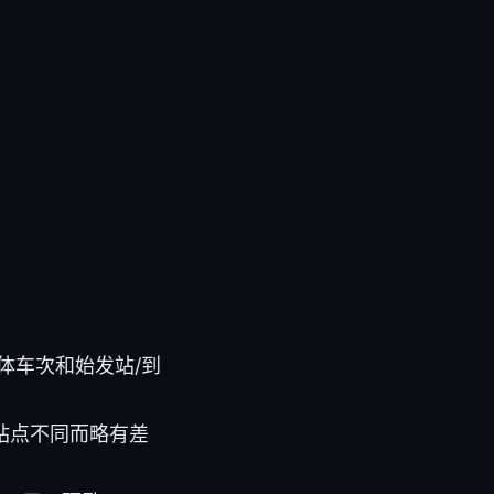
）
体车次和始发站/到
站点不同而略有差