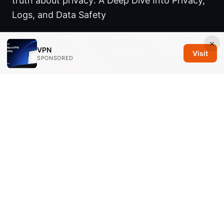
truth about privacy: A Deep Dive Into Privacy,
Logs, and Data Safety
パソコンでvpn設定する方法：初心者でもわかる
×
VPN
簡単ガイド（windows mac対応）— 簡単に理解
Visit
SPONSORED
できるVPN設定の完全ガイド
© 2026 Savannah Em Media LLC. All rights reserved.
Savannah Em Media LLC
294 Washington Street, Suite 740
Boston, MA, 02108
US
editorial@savannahem.com
+1-617-555-0124
About
Privacy Policy
Terms of Use