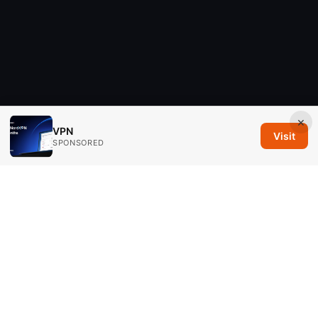
×
VPN
Visit
SPONSORED
Savannah Em Media LLC
294 Washington Street, Suite 740
Boston, MA, 02108
US
editorial@savannahem.com
+1-617-555-0124
About
Privacy Policy
Terms of Use