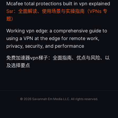
Mcafee total protections built in vpn explained
Ssr：全面解读、使用场景与实操指南（VPNs 专
题）
Working vpn edge: a comprehensive guide to
using a VPN at the edge for remote work,
privacy, security, and performance
免费加速器vpn梯子：全面指南、优点与风险、以
及选择要点
© 2026 Savannah Em Media LLC. All rights reserved.