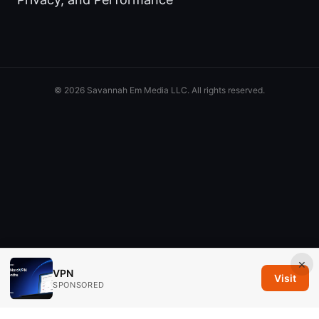
© 2026 Savannah Em Media LLC. All rights reserved.
×
VPN
Visit
SPONSORED