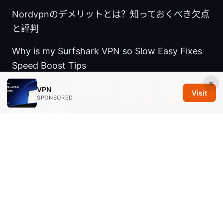
Nordvpnのデメリットとは？知っておくべき欠点
と評判
Why is my Surfshark VPN so Slow Easy Fixes
Speed Boost Tips
×
西部世界vpn：全面评测、速度优化、跨境解锁与
VPN
Visit
SPONSORED
隐私保护指南
Dove vpn：综合评测、使用指南与
常见问题全覆盖
Gxr world not working with vpn heres how to
fix it
© 2026 Savannah Em Media LLC. All rights reserved.