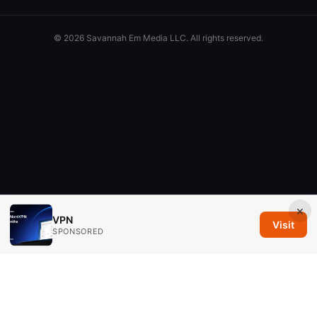
© 2026 Savannah Em Media LLC. All rights reserved.
×
VPN
Visit
SPONSORED
Savannah Em Media LLC
294 Washington Street, Suite 740
Boston, MA, 02108