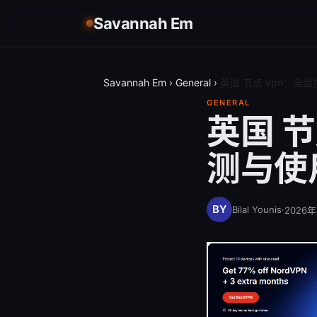
Savannah Em
Savannah Em
›
General
›
英国 节点 vpn：
GENERAL
英国 
测与使
Bilal Younis
·
2026