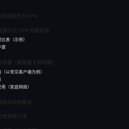
考虑英国节点 VPN
英国节点 VPN 的服务商
对比表（示例）
步骤
建与设置（桌面端 & 移动端）
南（以常见客户端为例）
点
使用（家庭网络）
、隐私与合规要点
稳定性测试方法