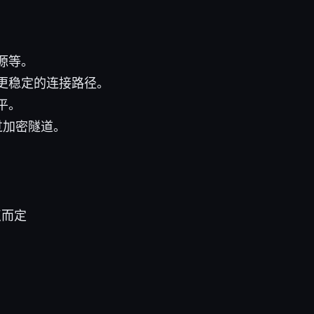
源等。
更稳定的连接路径。
平。
过加密隧道。
点而定