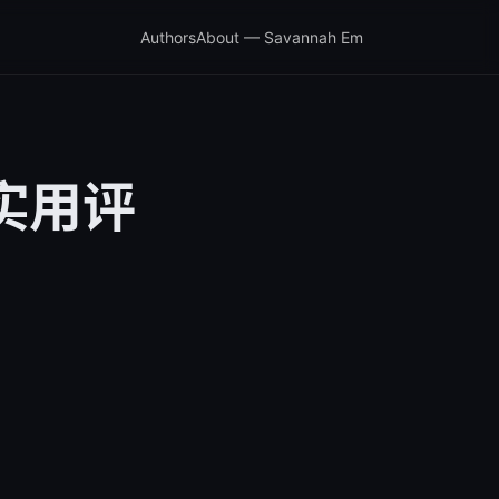
Authors
About — Savannah Em
、实用评