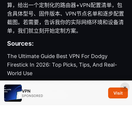
算，给出一个定制化的路由器+VPN配置清单，包
含具体型号、固件版本、VPN节点名单和逐步配置
截图。若需要，告诉我你的实际网络环境和设备清
单，我们就立刻开始定制方案。
Sources:
The Ultimate Guide Best VPN For Dodgy
Firestick In 2026: Top Picks, Tips, And Real-
World Use
Unlocking the best surfshark vpn deals your
×
VPN
Visit
guide to cheapest prices
SPONSORED
国内免费最好用的vpn软件：完整指南、对比与最
佳替代、隐私保护与使用要点
Millenvpn クーポンコード完全ガイド：2026年最