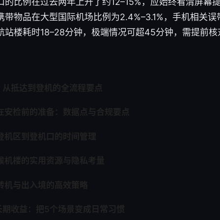
口的比例在过去两年上升了约12–15%，应始终看清屏幕
带物品在大型国际机场比例为2.4%–3.1%，手机相关误带占
航站楼耗时18–28分钟，极端情况可超45分钟，需提前
：从抵达到登机的全流程要点
 在安检前的准备：数据点与合规要点
 登机区到登机口的时间管理
 候机楼的实用资源与隐私考量
转机与出入境的高效策略
长期收益：把5个场景变成日常习惯