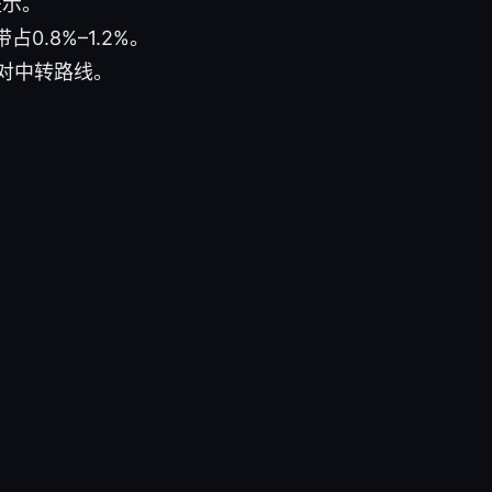
提示。
0.8%–1.2%。
核对中转路线。