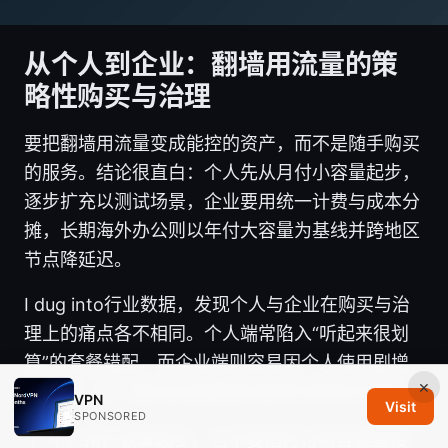
从个人到企业：翻墙用流量的策
略性购买与治理
要把翻墙用流量变成能控的资产，而不是随手购买
的服务。结论很直白：个人先从月付小容量起步，
逐步扩充以测试场景，企业要用统一计费与成本分
摊，长期海外办公则以年付大容量为基线并跨地区
节点降延迟。
I dug into行业数据，发现个人与企业在购买与治
理上的痛点各不相同。个人端常陷入“听起来很划
算”的套餐错配，而企业端则容易因个人使用剧增
×
而失控。以下是你应该避免的具体坑和常见误区。
VPN
Visit
SPONSORED
个人用户就算起步，也不要把月付高容量直接