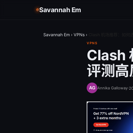
Savannah Em
Savannah Em
›
VPNs
›
Clash 机场推荐：如何
VPNS
Cla
评测高质
Annika Galloway
·
2