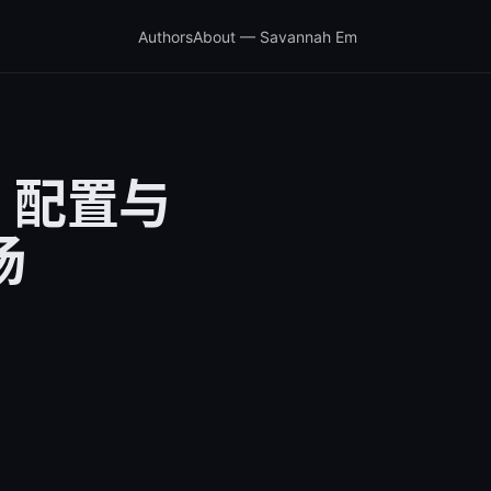
Authors
About — Savannah Em
、配置与
场