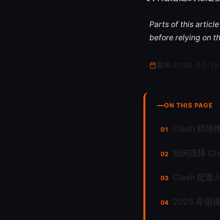
Parts of this artic
before relying on t
发布:
2026-03-15
ON THIS PAGE
Clash 机
如何选择 Cla
Clash 配置
2025 年值