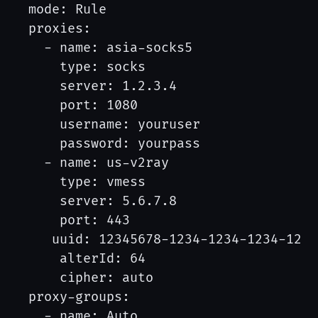
mode: Rule

proxies:

  - name: asia-socks5

    type: socks

    server: 1.2.3.4

    port: 1080

    username: youruser

    password: yourpass

  - name: us-v2ray

    type: vmess

    server: 5.6.7.8

    port: 443

   uuid: 12345678-1234-1234-1234-1234
    alterId: 64

    cipher: auto

proxy-groups:

  - name: Auto
