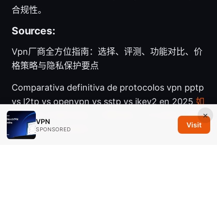
合规性。
Sources:
Vpn厂商全方位指南：选择、评测、功能对比、价
格策略与隐私保护要点
Comparativa definitiva de protocolos vpn pptp
vs l2tp vs openvpn vs sstp vs ikev2 en 2025
如
×
何翻墙打开国外网站：完整指南、VPN选择、速度
VPN
Visit
测试与安全注意事项
SPONSORED
国内付费vpn推荐：稳定高速、无日志、跨平台的
最佳付费VPN指南
Zenmate free vpn
Is surfshark vpn available in india