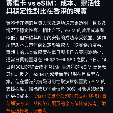
實體卡 vs eSIM：成本、靈活性
與穩定性對比在香港的現實
實體卡在港的月費與天數選項通常更透明，且多數
情況下穩定性高。相比之下，eSIM 的啟用成本看
似低，但掃碼與應用內安裝的成功率受裝置、操作
系統版本與電信商設定影響較大。從實務角度看，
實體卡的成本敏感度在單日與多日方案間波動小，
通常日費範圍落在 HK$20–HK$60 之間，7日、14
日與30日的綜合成本會比同等流量的 eSIM 更易預
算化。反之，eSIM 的起步價常出現在月費型方
案，但在香港的實際可用性取決於裝置對 eSIM 的
支援程度，掃碼成功率若低於 90% 可能導致額外
的更換成本。
Clash节点全部超时怎么办 终极排查
与解决方法：从网络到配置的全方位排错指南，附
节点选择与订阅要点