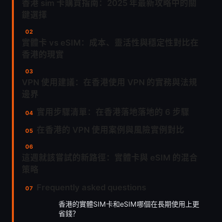
香港 sim 卡購買指南：2025 年最新攻略中的關
鍵選擇
實體卡 vs eSIM：成本、靈活性與穩定性對比在
香港的現實
VPN 使用建議：在香港使用 VPN 的實務與法規
邊界
實用步驟清單：在香港落地落地的 6 步驟
在香港的 VPN 使用案例與風險實例對比
這週就該嘗試的新路徑：實體卡與 eSIM 的混合
策略
Frequently asked questions
香港的實體SIM卡和eSIM哪個在長期使用上更
省錢？