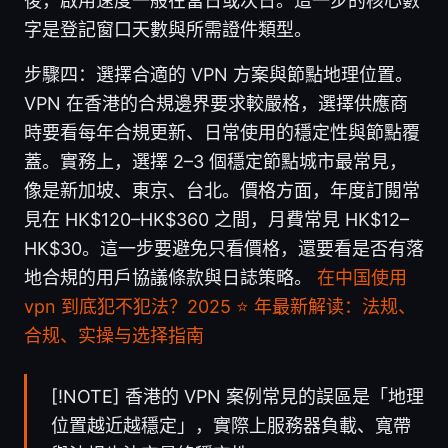
後，啟用速度一般在當日或次日。這一步的核心數
字是登記窗口天數與所需證件類型。
步驟四：選擇合適的 VPN 方案與節點地理位置。
VPN 在香港的合規邊界要求較嚴格，選擇供應商
時要看每年合規更新、日常使用的穩定性與節點覆
蓋。實務上，選擇 2–3 個穩定節點城市最常見，
像是新加坡、東京、台北。價格方面，年度訂閱常
見在 HK$120–HK$360 之間，月費常見 HK$12–
HK$30。這一步要避免只看價格，還要看是否有落
地合規的用戶協議條款與日誌策略。
在中国使用
vpn 到底犯不犯法？2025 ⭐ 年最新解读：法规、
合规、实操与选择指南
[!NOTE] 香港的 VPN 案例常見的誤區是「地理
位置越近越穩定」，實際上服務器負載、寬帶