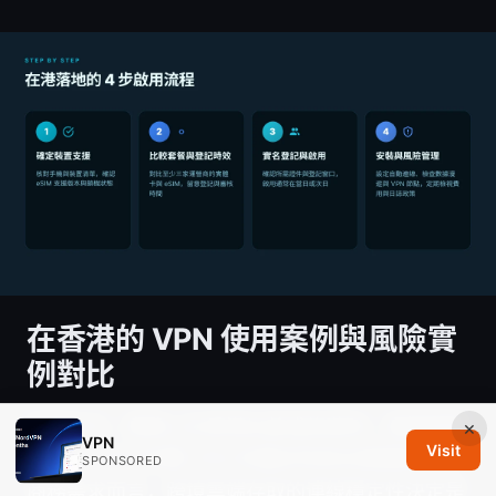
在香港的 VPN 使用案例與風險實
例對比
答案先行。實務上在香港出差或旅遊時，選擇實體
×
VPN
Visit
SIM 或 eSIM 影響 VPN 的穩定性與合規風險。對
SPONSORED
商務需求而言，跨境雲端存取的連線穩定性決定是