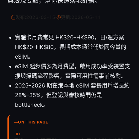
與法規要點，幫你快速落地計劃。
发布:
2026-03-15
·
更新:
2026-05-11
實體卡月費常見 HK$20–HK$90，日/週方案
HK$20–HK$80，長期成本通常低於同容量的
eSIM。
eSIM 起步價多為月費型，啟用成功率受裝置支
援與掃碼流程影響，實際可用性需事前核對。
2025–2026 期在港本地 eSIM 套餐用戶增長約
28%–35%，但登記與審核時間仍是
bottleneck。
ON THIS PAGE