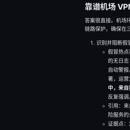
靠谱机场 V
答案很直接。机场
链路保护，确保在
识别并阻断假
假冒热点
的无日志
自动警报
著，运营
中，来自
反复强调
引用：来
险服务的
证据点：