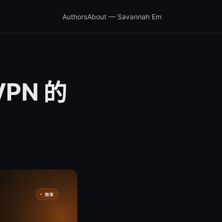
Authors
About — Savannah Em
PN 的