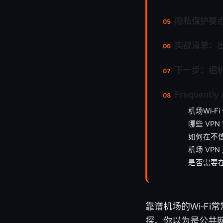
隐私保护要
实战清单：出
下一步：把机
Frequently 
机场Wi‑F
哪些 VP
如何在不
机场 VP
是否需要在
靠谱机场的Wi‑F
探。你以为是公共