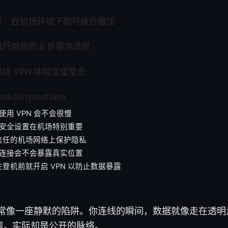
点：在机场环境下的可执行做法
行前后的 8 步落地流程
场 VPN 体验变成常态
asked questions
i 使用 VPN 会不会很慢
N 安全设置在机场特别重要
信任的机场网络上保护隐私
N 连接会不会暴露真实位置
登机前就开启 VPN 以防止数据暴露
i常常像一座静默的陷阱。你连线的瞬间，数据就像走在透
网，实际却是公开的脉络。