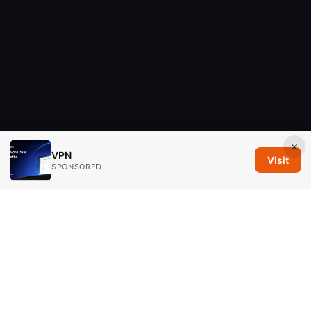
×
VPN
Visit
SPONSORED
Savannah Em Media LLC
294 Washington Street, Suite 740
Boston, MA, 02108
US
editorial@savannahem.com
+1-617-555-0124
About
Privacy Policy
Terms of Use