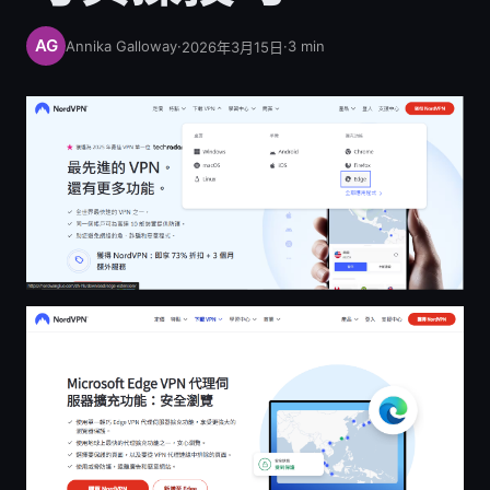
Annika Galloway
·
·
3
min
2026年3月15日